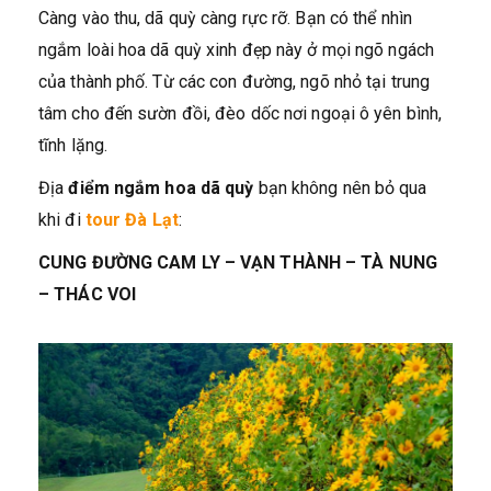
Càng vào thu, dã quỳ càng rực rỡ. Bạn có thể nhìn
ngắm loài hoa dã quỳ xinh đẹp này ở mọi ngõ ngách
của thành phố. Từ các con đường, ngõ nhỏ tại trung
tâm cho đến sườn đồi, đèo dốc nơi ngoại ô yên bình,
tĩnh lặng.
Địa
điểm ngắm hoa dã quỳ
bạn không nên bỏ qua
khi đi
tour Đà Lạt
:
CUNG ĐƯỜNG CAM LY – VẠN THÀNH – TÀ NUNG
– THÁC VOI