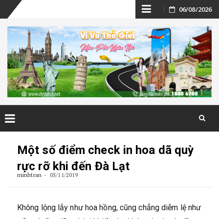
Skip
06/08/2026
to
content
Skip
to
Một số điểm check in hoa dã quỳ
content
rực rỡ khi đến Đà Lạt
minhtran
05/11/2019
Không lộng lẫy như hoa hồng, cũng chẳng diễm lệ như