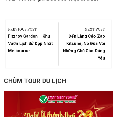
Điều
hướng
PREVIOUS POST
NEXT POST
bài
Previous
Next
Fitzroy Garden – Khu
Đến Làng Cáo Zao
viết
Post:
Post:
Vườn Lịch Sử Đẹp Nhất
Kitsune, Nô Đùa Với
Melbourne
Những Chú Cáo Đáng
Yêu
CHÙM TOUR DU LỊCH