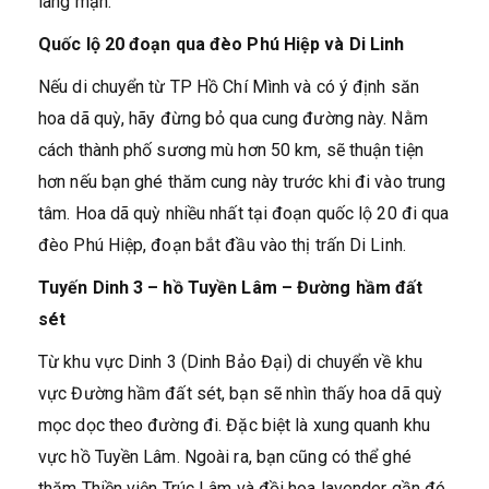
lãng mạn.
Quốc lộ 20 đoạn qua đèo Phú Hiệp và Di Linh
Nếu di chuyển từ TP Hồ Chí Mình và có ý định săn
hoa dã quỳ, hãy đừng bỏ qua cung đường này. Nằm
cách thành phố sương mù hơn 50 km, sẽ thuận tiện
hơn nếu bạn ghé thăm cung này trước khi đi vào trung
tâm. Hoa dã quỳ nhiều nhất tại đoạn quốc lộ 20 đi qua
đèo Phú Hiệp, đoạn bắt đầu vào thị trấn Di Linh.
Tuyến Dinh 3 – hồ Tuyền Lâm – Đường hầm đất
sét
Từ khu vực Dinh 3 (Dinh Bảo Đại) di chuyển về khu
vực Đường hầm đất sét, bạn sẽ nhìn thấy hoa dã quỳ
mọc dọc theo đường đi. Đặc biệt là xung quanh khu
vực hồ Tuyền Lâm. Ngoài ra, bạn cũng có thể ghé
thăm Thiền viện Trúc Lâm và đồi hoa lavender gần đó.