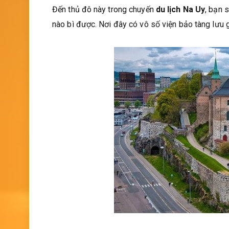
Đến thủ đô này trong chuyến
du lịch Na Uy
, bạn 
nào bì được. Nơi đây có vô số viện bảo tàng lưu g