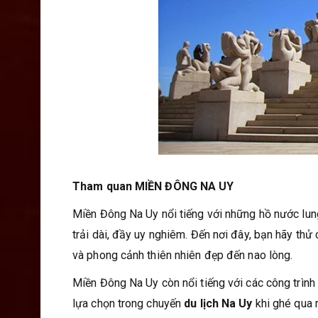
Tham quan MIỀN ĐÔNG NA UY
Miền Đông Na Uy nổi tiếng với những hồ nước lung
trải dài, đầy uy nghiêm. Đến nơi đây, bạn hãy thử
và phong cảnh thiên nhiên đẹp đến nao lòng.
Miền Đông Na Uy còn nổi tiếng với các công trìn
lựa chọn trong chuyến
du lịch Na Uy
khi ghé qua 