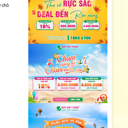
ở chỗ