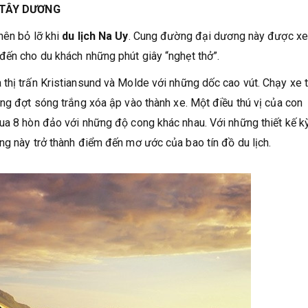
 TÂY DƯƠNG
nên bỏ lỡ khi
du lịch Na Uy
. Cung đường đại dương này được xe
đến cho du khách những phút giây “nghẹt thở”.
thị trấn Kristiansund và Molde với những dốc cao vút. Chạy xe 
ững đợt sóng trắng xóa ập vào thành xe. Một điều thú vị của con
ua 8 hòn đảo với những độ cong khác nhau. Với những thiết kế k
ng này trở thành điểm đến mơ ước của bao tín đồ du lịch.