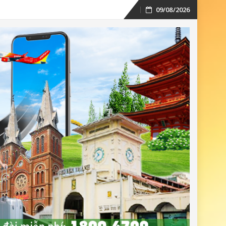
09/08/2026
Skip
to
content