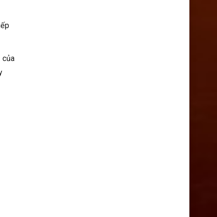
iếp
g của
y