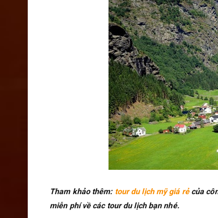
Tham khảo thêm:
tour du lịch mỹ giá rẻ
của công
miễn phí về các tour du lịch bạn nhé.