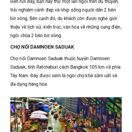
Đến nơi đây, bạn hãy thử một lần ngồi trên du thuyền,
trải nghiệm cảnh đẹp và nhịp sống người dân 2 bên
bờ sông. Bên cạnh đó, du khách còn được nghe giới
thiệu về lịch sử, kiến trúc, văn hóa về những cung điện,
ngôi chùa 2 bên bờ sông.
CHỢ NỔI DAMNOEN SADUAK
Chợ nổi Damnoen Saduak thuộc huyện Damnoen
Saduak, tỉnh Ratchaburi cách Bangkok 105 km về phía
Tây Nam. Đây được xem là ngôi chợ khá sầm uất và
đa dạng hàng hóa.