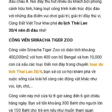
đầu châu Á. Nơi đây thu hút nhiều du khách bởi phong
cảnh hữu tình, hàng loạt công trình kiến trúc độc đáo
với những địa điểm vui chơi giải trí, giải trí đầy thú vị.
Cùng Đất Việt Tour khai phá
du lịch Thái Lan
30/4 nên đi đâu
nhé!
CÔNG VIÊN SRIRACHA TIGER ZOO
Công viên Sriracha Tiger Zoo có diện tích khoảng
400,000m2 với hơn 400 con hổ Bengal và hơn 10,000
con cá sấu các loại. Đến nơi đây trong chuyến
tour du
lich Thai Lan 30/4
, bạn sẽ có cơ hội khám phá về
cuộc sống của loài hổ cùng các động vật khác như
voi, lợn, chó,…
Công viên này mở cửa từ 8 giờ sáng đến 6 giờ chiều
hằng ngày. Bạn sẽ tốn khoảng 300 Baht cho người lớn
và 150 Baht cho trẻ em nếu như muốn tham quan