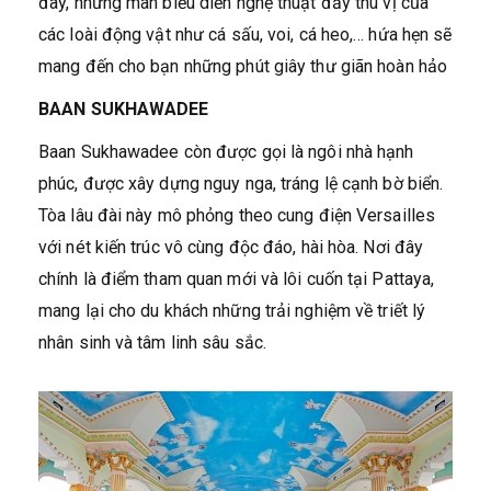
đây, những màn biểu diễn nghệ thuật đầy thú vị của
các loài động vật như cá sấu, voi, cá heo,… hứa hẹn sẽ
mang đến cho bạn những phút giây thư giãn hoàn hảo
BAAN SUKHAWADEE
Baan Sukhawadee còn được gọi là ngôi nhà hạnh
phúc, được xây dựng nguy nga, tráng lệ cạnh bờ biển.
Tòa lâu đài này mô phỏng theo cung điện Versailles
với nét kiến trúc vô cùng độc đáo, hài hòa. Nơi đây
chính là điểm tham quan mới và lôi cuốn tại Pattaya,
mang lại cho du khách những trải nghiệm về triết lý
nhân sinh và tâm linh sâu sắc.