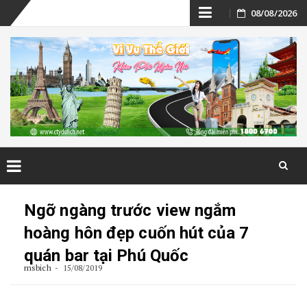
Skip
08/08/2026
to
content
Skip
to
Ngỡ ngàng trước view ngắm
content
hoàng hôn đẹp cuốn hút của 7
quán bar tại Phú Quốc
msbich
15/08/2019