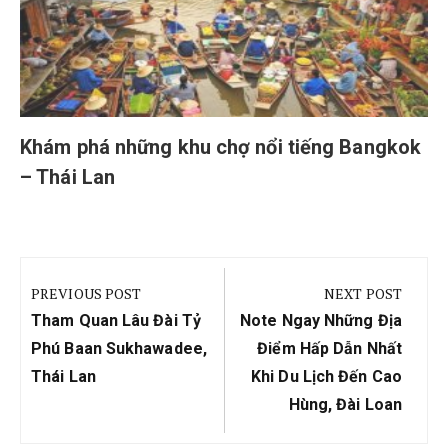
Khám phá những khu chợ nổi tiếng Bangkok
– Thái Lan
Điều
hướng
PREVIOUS POST
NEXT POST
bài
Previous
Next
Tham Quan Lâu Đài Tỷ
Note Ngay Những Địa
viết
Post:
Post:
Phú Baan Sukhawadee,
Điểm Hấp Dẫn Nhất
Thái Lan
Khi Du Lịch Đến Cao
Hùng, Đài Loan