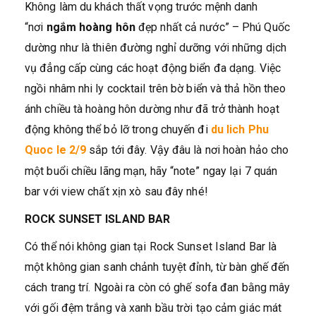
Không làm du khách thất vọng trước mệnh danh
“nơi
ngắm hoàng hôn
đẹp nhất cả nước” – Phú Quốc
dường như là thiên đường nghỉ dưỡng với những dịch
vụ đẳng cấp cùng các hoạt động biển đa dạng. Việc
ngồi nhâm nhi ly cocktail trên bờ biển và thả hồn theo
ánh chiều tà hoàng hôn dường như đã trở thành hoạt
động không thể bỏ lỡ trong chuyến đi
du lich Phu
Quoc le 2/9
sắp tới đây. Vậy đâu là nơi hoàn hảo cho
một buổi chiều lãng mạn, hãy “note” ngay lại 7 quán
bar với view chất xịn xò sau đây nhé!
ROCK SUNSET ISLAND BAR
Có thể nói không gian tại Rock Sunset Island Bar là
một không gian sanh chảnh tuyệt đỉnh, từ bàn ghế đến
cách trang trí. Ngoài ra còn có ghế sofa đan bằng mây
với gối đệm trắng và xanh bầu trời tạo cảm giác mát