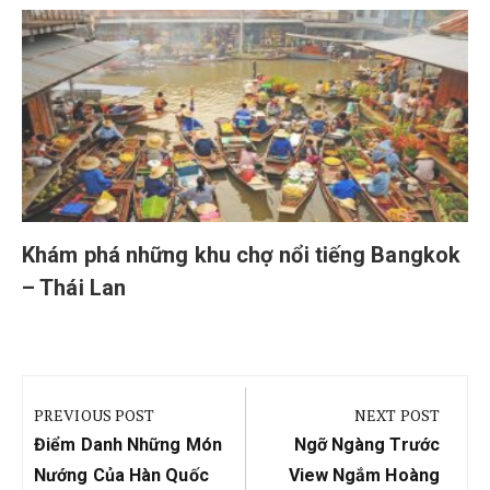
Khám phá những khu chợ nổi tiếng Bangkok
– Thái Lan
Điều
hướng
PREVIOUS POST
NEXT POST
bài
Previous
Next
Điểm Danh Những Món
Ngỡ Ngàng Trước
viết
Post:
Post:
Nướng Của Hàn Quốc
View Ngắm Hoàng