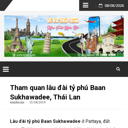
Skip
08/08/2026
to
content
Skip
to
Tham quan lâu đài tỷ phú Baan
content
Sukhawadee, Thái Lan
minhtran
15/08/2019
Lâu đài tỷ phú Baan Sukhawadee
ở Pattaya, đất