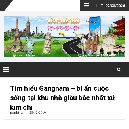
Skip
07/08/2026
to
content
Skip
to
Tìm hiểu Gangnam – bí ẩn cuộc
content
sống tại khu nhà giàu bậc nhất xứ
kim chi
minhtran
28/12/2019