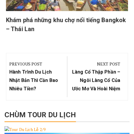
Khám phá những khu chợ nổi tiếng Bangkok
– Thái Lan
Điều
hướng
PREVIOUS POST
NEXT POST
bài
Previous
Next
Hành Trình Du Lịch
Làng Cổ Thập Phần –
viết
Post:
Post:
Nhật Bản Thì Cần Bao
Ngôi Làng Cổ Của
Nhiêu Tiền?
Ước Mơ Và Hoài Niệm
CHÙM TOUR DU LỊCH