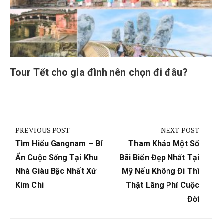
Tour Tết cho gia đình nên chọn đi đâu?
Điều
hướng
PREVIOUS POST
NEXT POST
bài
Previous
Next
Tìm Hiểu Gangnam – Bí
Tham Khảo Một Số
viết
Post:
Post:
Ẩn Cuộc Sống Tại Khu
Bãi Biển Đẹp Nhất Tại
Nhà Giàu Bậc Nhất Xứ
Mỹ Nếu Không Đi Thì
Kim Chi
Thật Lãng Phí Cuộc
Đời