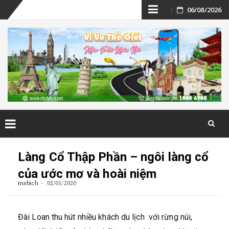
Skip
06/08/2026
to
content
Skip
to
Làng Cổ Thập Phần – ngôi làng cổ
content
của ước mơ và hoài niệm
msbich
02/01/2020
Đài Loan thu hút nhiều khách du lịch với rừng núi,