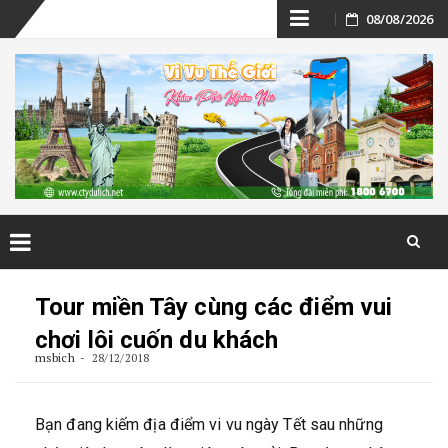
Skip
08/08/2026
to
content
Skip
to
Tour miền Tây cùng các điểm vui
content
chơi lôi cuốn du khách
msbich
28/12/2018
Bạn đang kiếm địa điểm vi vu ngày Tết sau những