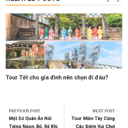
Tour Tết cho gia đình nên chọn đi đâu?
Điều
hướng
PREVIOUS POST
NEXT POST
bài
Previous
Next
Một Số Quán Ăn Nổi
Tour Miền Tây Cùng
viết
Post:
Post:
Tiếng Ngon, Bổ, Rẻ Khi
Các Điểm Vui Chơi