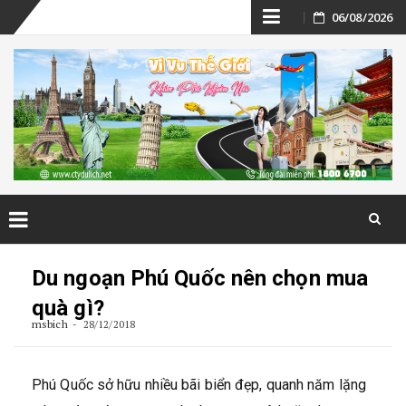
Skip
06/08/2026
to
content
Skip
to
Du ngoạn Phú Quốc nên chọn mua
content
quà gì?
msbich
28/12/2018
Phú Quốc sở hữu nhiều bãi biển đẹp, quanh năm lặng