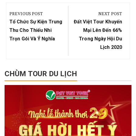
Điều
hướng
PREVIOUS POST
NEXT POST
bài
Previous
Next
Tổ Chức Sự Kiện Trung
Đất Việt Tour Khuyến
viết
Post:
Post:
Thu Cho Thiếu Nhi
Mại Lên Đến 66%
Trọn Gói Và Ý Nghĩa
Trong Ngày Hội Du
Lịch 2020
CHÙM TOUR DU LỊCH