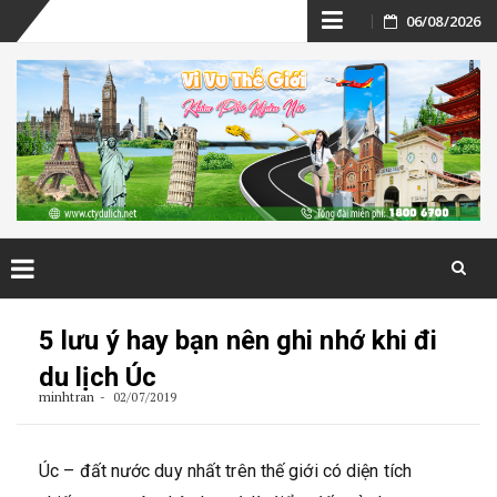
Skip
06/08/2026
to
content
Skip
to
5 lưu ý hay bạn nên ghi nhớ khi đi
content
du lịch Úc
minhtran
02/07/2019
Úc – đất nước duy nhất trên thế giới có diện tích