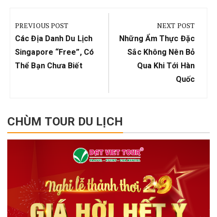
Điều
hướng
PREVIOUS POST
NEXT POST
bài
Previous
Next
Các Địa Danh Du Lịch
Những Ẩm Thực Đặc
viết
Post:
Post:
Singapore “free”, Có
Sắc Không Nên Bỏ
Thể Bạn Chưa Biết
Qua Khi Tới Hàn
Quốc
CHÙM TOUR DU LỊCH