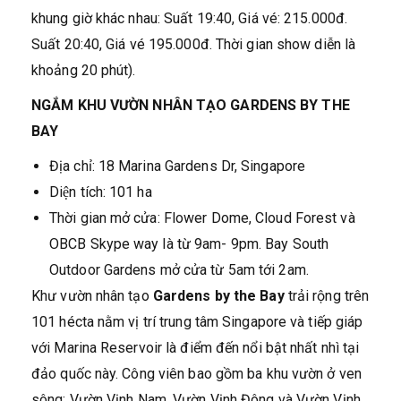
khung giờ khác nhau: Suất 19:40, Giá vé: 215.000đ.
Suất 20:40, Giá vé 195.000đ. Thời gian show diễn là
khoảng 20 phút).
NGẮM KHU VƯỜN NHÂN TẠO GARDENS BY THE
BAY
Địa chỉ: 18 Marina Gardens Dr, Singapore
Diện tích: 101 ha
Thời gian mở cửa: Flower Dome, Cloud Forest và
OBCB Skype way là từ 9am- 9pm. Bay South
Outdoor Gardens mở cửa từ 5am tới 2am.
Khư vườn nhân tạo
Gardens by the Bay
trải rộng trên
101 hécta nằm vị trí trung tâm Singapore và tiếp giáp
với Marina Reservoir là điểm đến nổi bật nhất nhì tại
đảo quốc này. Công viên bao gồm ba khu vườn ở ven
sông: Vườn Vịnh Nam, Vườn Vịnh Đông và Vườn Vịnh