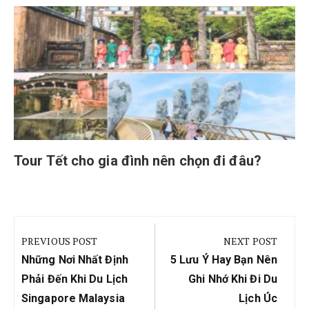
Tour Tết cho gia đình nên chọn đi đâu?
Điều
hướng
PREVIOUS POST
NEXT POST
bài
Previous
Next
Những Nơi Nhất Định
5 Lưu Ý Hay Bạn Nên
viết
Post:
Post:
Phải Đến Khi Du Lịch
Ghi Nhớ Khi Đi Du
Singapore Malaysia
Lịch Úc