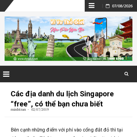
Skip
07/08/2026
to
content
Skip
to
Các địa danh du lịch Singapore
content
“free”, có thể bạn chưa biết
minhtran
02/07/2019
Bên cạnh những điểm với phí vào cổng đắt đỏ thì tại