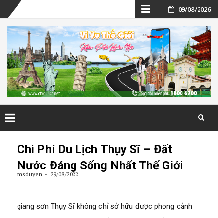
Skip
09/08/2026
to
content
Skip
to
Chi Phí Du Lịch Thụy Sĩ – Đất
content
Nước Đáng Sống Nhất Thế Giới
msduyen
29/08/2022
giang sơn Thụy Sĩ không chỉ sở hữu được phong cảnh