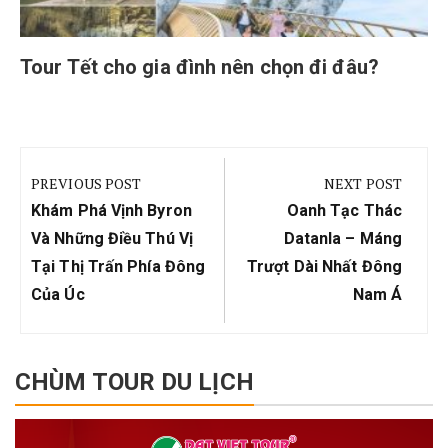
Tour Tết cho gia đình nên chọn đi đâu?
Điều
hướng
PREVIOUS POST
NEXT POST
bài
Previous
Next
Khám Phá Vịnh Byron
Oanh Tạc Thác
viết
Post:
Post:
Và Những Điều Thú Vị
Datanla – Máng
Tại Thị Trấn Phía Đông
Trượt Dài Nhất Đông
Của Úc
Nam Á
CHÙM TOUR DU LỊCH