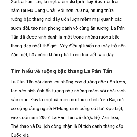
Xôi La Pán Tẩn, là một điểm
du lịch Tây Bắc
nổi trội
nằm tại Mù Cang Chải. Với hơn 700 ha, những thửa
ruộng bậc thang nơi đây uốn lượn mềm mại quanh các
sườn đồi, tạo nên phong cảnh vô cùng ấn tượng. La Pán
Tẩn đã được vinh danh là một trong những ruộng bậc
thang đẹp nhất thế giới. Vậy điều gì khiến nơi này trở nên
đặc biệt, hãy cùng
khám phá trong bài viết sau đây.
Tìm hiểu về ruộng bậc thang La Pán Tẩn
La Pán Tẩn nổi danh với những con đường dốc uốn lượn,
tạo nên hình ảnh ấn tượng như những mâm xôi nhãi ranh
sắc màu. Đây là một xã miền núi thuộc tỉnh Yên Bái, nơi
có cộng đồng người H'Mông sinh sống cốt tử. Đặc biệt,
vào cuối năm 2007, La Pán Tẩn đã được Bộ Văn hóa,
Thể thao và Du lịch công nhận là Di tích danh thắng cấp
Quốc gia.