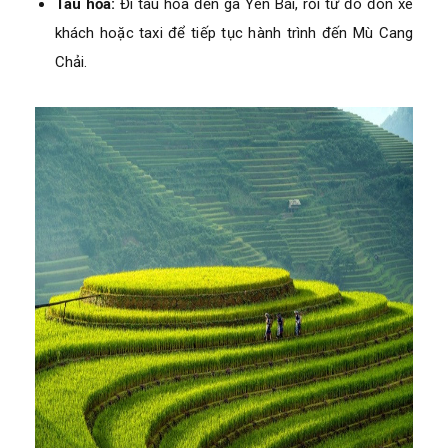
Tàu hỏa:
Đi tàu hỏa đến ga Yên Bái, rồi từ đó đón xe
khách hoặc taxi để tiếp tục hành trình đến Mù Cang
Chải.