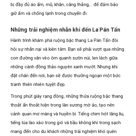
bị đầy đủ áo ấm, mũ, khăn, căng thẳng,… để đảm bảo
giữ ấm và chống lạnh trong chuyến đi.
Những trải nghiệm nhẵn khi đến La Pán Tẩn
Hành trình khám phá ruộng bậc thang La Pán Tẩn đòi
hỏi sự nhẫn nại và kiên tâm. Bạn sẽ phải vượt qua những
con đường vằn vèo ôm quanh sườn núi, len lách giữa
những cánh đồng thảo nguyên xanh mướt. Nhưng khi
đặt chân đến nơi, bạn sẽ được thưởng ngoạn một bức
tranh thiên nhiên tuyệt đẹp.
Trong phút giây rạng đông, những thửa ruộng bậc thang
thoắt ẩn thoắt hiện trong làn sương mờ ảo, tạo nên
cảnh quan mơ màng và huyền bí. Tiếng chim hót lăng líu,
tiếng lúa lào xào trong gió và bầu không khí trong sạch
mang đến cho du khách những trải nghiệm khó quên.