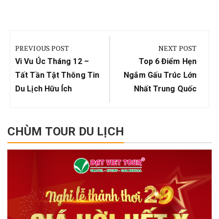
Điều
hướng
PREVIOUS POST
NEXT POST
bài
Previous
Next
Vi Vu Úc Tháng 12 –
Top 6 Điểm Hẹn
viết
Post:
Post:
Tất Tần Tật Thông Tin
Ngắm Gấu Trúc Lớn
Du Lịch Hữu Ích
Nhất Trung Quốc
CHÙM TOUR DU LỊCH