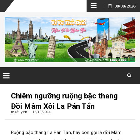
Skip
08/08/2026
to
content
Skip
to
Chiêm ngưỡng ruộng bậc thang
content
Đồi Mâm Xôi La Pán Tẩn
msduyen
12/10/2024
Ruộng bậc thang La Pán Tẩn, hay còn gọi là đồi Mâm