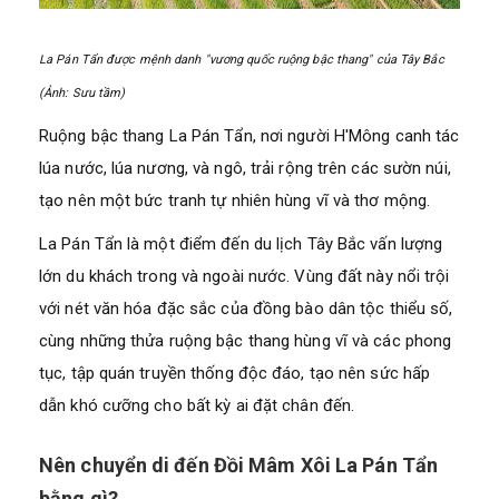
La Pán Tẩn được mệnh danh "vương quốc ruộng bậc thang" của Tây Bắc
(Ảnh: Sưu tầm)
Ruộng bậc thang La Pán Tẩn, nơi người H'Mông canh tác
lúa nước, lúa nương, và ngô, trải rộng trên các sườn núi,
tạo nên một bức tranh tự nhiên hùng vĩ và thơ mộng.
La Pán Tẩn là một điểm đến du lịch Tây Bắc vấn lượng
lớn du khách trong và ngoài nước. Vùng đất này nổi trội
với nét văn hóa đặc sắc của đồng bào dân tộc thiểu số,
cùng những thửa ruộng bậc thang hùng vĩ và các phong
tục, tập quán truyền thống độc đáo, tạo nên sức hấp
dẫn khó cưỡng cho bất kỳ ai đặt chân đến.
Nên chuyển di đến Đồi Mâm Xôi La Pán Tẩn
bằng gì?