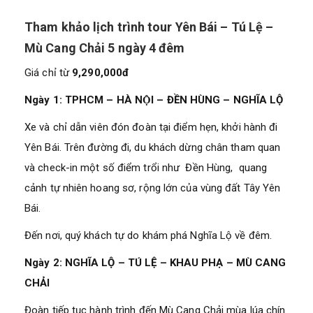
Tham khảo lịch trình tour Yên Bái – Tú Lệ –
Mù Cang Chải 5 ngày 4 đêm
Giá chỉ từ
9,290,000đ
Ngày 1: TPHCM – HÀ NỘI – ĐỀN HÙNG – NGHĨA LỘ
Xe và chỉ dẫn viên đón đoàn tại điểm hẹn, khởi hành đi
Yên Bái. Trên đường đi, du khách dừng chân tham quan
và check-in một số điểm trổi như Đền Hùng, quang
cảnh tự nhiên hoang sơ, rộng lớn của vùng đất Tây Yên
Bái.
Đến nơi, quý khách tự do khám phá Nghĩa Lộ về đêm.
Ngày 2: NGHĨA LỘ – TÚ LỆ – KHAU PHẠ – MÙ CANG
CHẢI
Đoàn tiếp tục hành trình đến Mù Cang Chải mùa lúa chín.