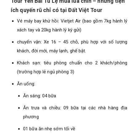
Tour Yên Bái Tú Lệ mùa lúa chín – những tiện
ích quyến rũ chỉ có tại Đất Việt Tour
Vé máy bay khứ hồi: Vietjet Air (bao gồm 7kg hành lý
xách tay và 20kg hành lý ký gửi)
chuyển vận: Xe 16 – 45 chỗ, phù hợp với số lượng
khách, đời mới, máy lạnh, ghế bật.
Khách sạn: tiêu phòng chuẩn cho 2 khách/phòng
(trường hợp lẻ ngủ phòng 3)
Ăn uống:
Ăn sáng: 04 bữa
Ăn trưa và chiều: 09 bữa tại các nhà hàng địa
phương
01 bữa ăn nhẹ sớm tối về