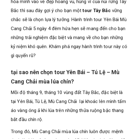
hòa mình vào vẻ đẹp hoang vu, hùng vĩ của núi rừng Tây
Bắc thì sau đây
gợi ý cho bạn một
tour Tây Bắc
vững
chắc sẽ là chọn lựa lý tưởng. Hành trình tour Yên Bái Mù
Cang Chải 5 ngày 4 đêm hứa hẹn sẽ mang đến cho bạn
những trải nghiệm đặc biệt và mang về cho bạn những
kỷ niệm khó quên. Khám phá ngay hành trình tour này có
gì quyến rũ?
tại sao nên chọn tour Yên Bái – Tú Lệ – Mù
Cang Chải mùa lúa chín?
Mỗi độ tháng 9, tháng 10 vùng đất Tây Bắc, đặc biệt là
tại Yên Bái, Tú Lệ, Mù Cang Chải lại khoác lên mình tấm
áo vàng óng ả khi lúa trên những thửa ruộng bậc thang
bắt đầu chín rộ.
Trong đó, Mù Cang Chải mùa lúa chín luôn được mệnh