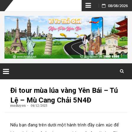
Skip
08/08/2026
to
content
Skip
to
Đi tour mùa lúa vàng Yên Bái – Tú
content
Lệ – Mù Cang Chải 5N4Đ
msduyen
04/12/2025
Nếu bạn đang trên dưới một hành trình đầy cảm xúc để