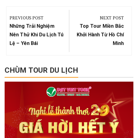
Điều
hướng
PREVIOUS POST
NEXT POST
bài
Previous
Next
Những Trải Nghiệm
Top Tour Miền Bắc
viết
Post:
Post:
Nên Thử Khi Du Lịch Tú
Khởi Hành Từ Hồ Chí
Lệ – Yên Bái
Minh
CHÙM TOUR DU LỊCH