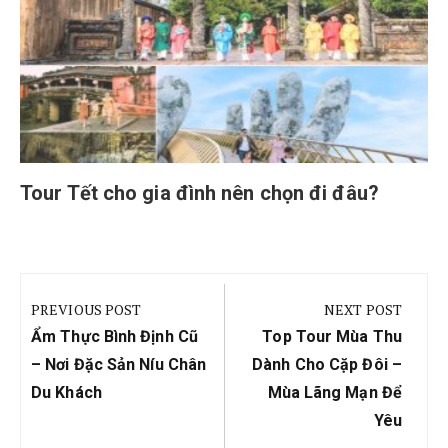
Tour Tết cho gia đình nên chọn đi đâu?
Điều
hướng
PREVIOUS POST
NEXT POST
bài
Previous
Next
Ẩm Thực Bình Định Cũ
Top Tour Mùa Thu
viết
Post:
Post:
– Nơi Đặc Sản Níu Chân
Dành Cho Cặp Đôi –
Du Khách
Mùa Lãng Mạn Để
Yêu