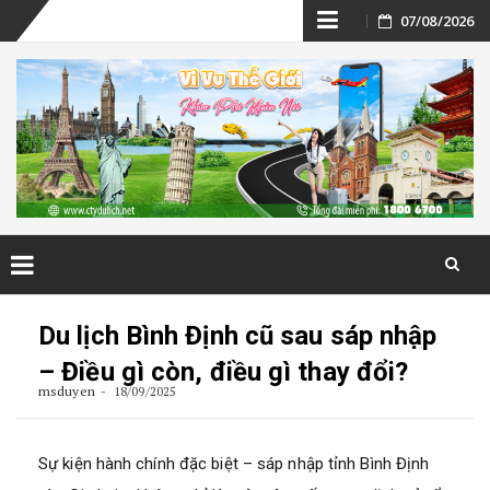
Skip
07/08/2026
to
content
Skip
to
Du lịch Bình Định cũ sau sáp nhập
content
– Điều gì còn, điều gì thay đổi?
msduyen
18/09/2025
Sự kiện hành chính đặc biệt – sáp nhập tỉnh Bình Định