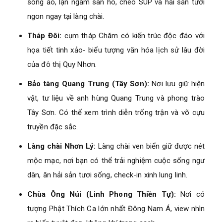
sống ảo, lặn ngắm san hô, chèo SUP và hải sản tươi
ngon ngay tại làng chài.
Tháp Đôi:
cụm tháp Chăm có kiến trúc độc đáo với
họa tiết tinh xảo- biểu tượng văn hóa lịch sử lâu đời
của đô thị Quy Nhơn.
Bảo tàng Quang Trung (Tây Sơn):
Nơi lưu giữ hiện
vật, tư liệu về anh hùng Quang Trung và phong trào
Tây Sơn. Có thể xem trình diễn trống trận và võ cựu
truyền đặc sắc.
Làng chài Nhơn Lý:
Làng chài ven biển giữ được nét
mộc mạc, nơi bạn có thể trải nghiệm cuộc sống ngư
dân, ăn hải sản tươi sống, check-in xinh lung linh.
Chùa Ông Núi (Linh Phong Thiền Tự):
Nơi có
tượng Phật Thích Ca lớn nhất Đông Nam Á, view nhìn