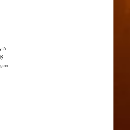
y là
lý
 gian