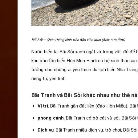
Bãi Sỏi – Chốn thăng bình trên đảo Hòn Mun (ảnh: sưu tầm)
Nước biển tại Bãi Sỏi xanh ngắt và trong vắt, đủ để 
khu bảo tồn biển Hòn Mun – nơi có hệ sinh thái san 
tưởng cho những ai yêu thích du lịch biển Nha Tran
riêng tư, yên tĩnh.
Bãi Tranh và Bãi Sỏi khác nhau như thế nà
Vị trí
: Bãi Tranh gần đất liền (đảo Hòn Miễu), Bã
phong cảnh
: Bãi Tranh có bờ cát và sỏi, Bãi Sỏi
Dịch vụ
: Bãi Tranh nhiều dịch vụ, trò chơi; Bãi Sỏ