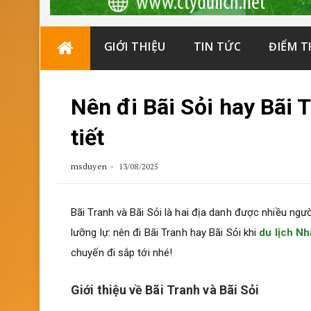
Skip
GIỚI THIỆU
TIN TỨC
ĐIỂM 
to
content
Nên đi Bãi Sỏi hay Bãi 
tiết
msduyen
13/08/2025
Bãi Tranh và Bãi Sỏi là hai địa danh được nhiều ngư
lưỡng lự: nên đi Bãi Tranh hay Bãi Sỏi khi
du lịch N
chuyến đi sắp tới nhé!
Giới thiệu về Bãi Tranh và Bãi Sỏi