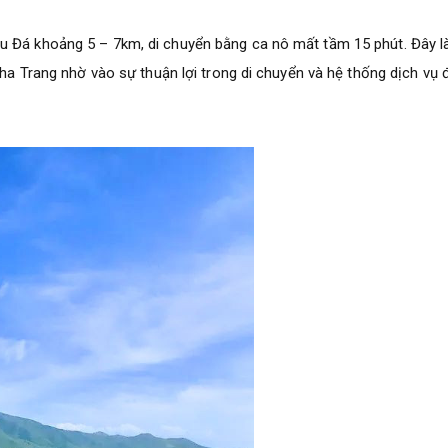
u Đá khoảng 5 – 7km, di chuyển bằng ca nô mất tầm 15 phút. Đây l
 Nha Trang nhờ vào sự thuận lợi trong di chuyển và hệ thống dịch vụ