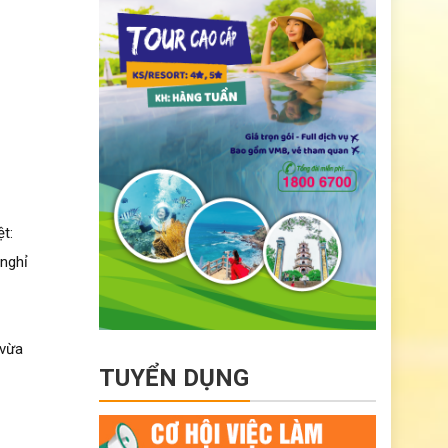
t:
 nghỉ
 vừa
TUYỂN DỤNG