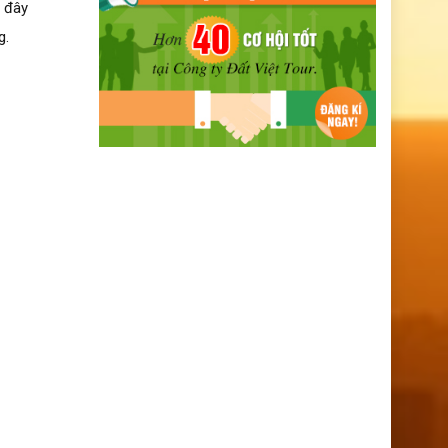
i đây
g.