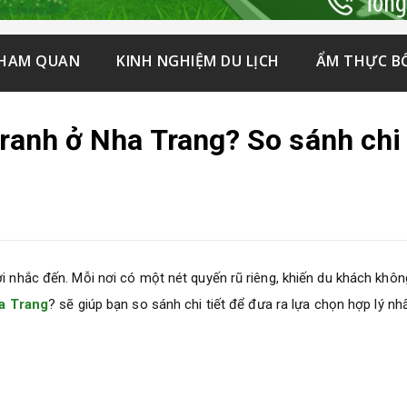
THAM QUAN
KINH NGHIỆM DU LỊCH
ẨM THỰC B
Tranh ở Nha Trang? So sánh chi
ời nhắc đến. Mỗi nơi có một nét quyến rũ riêng, khiến du khách khôn
ha Trang
?
sẽ giúp bạn so sánh chi tiết để đưa ra lựa chọn hợp lý nh