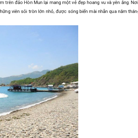
nằm trên đảo Hòn Mun lại mang một vẻ đẹp hoang vu và yên ắng. Nơ
 những viên sỏi tròn lớn nhỏ, được sóng biển mài nhẵn qua năm thán