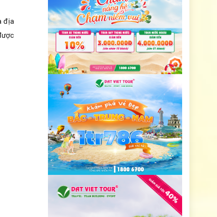
à địa
 được