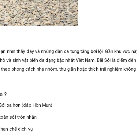
bạn nhìn thấy đáy và những đàn cá tung tăng bơi lội. Gần khu vực nà
hô và sinh vật biển đa dạng bậc nhất Việt Nam. Bãi Sỏi là điểm đến 
g theo phong cách nhẹ nhõm, thư giãn hoặc thích trải nghiệm không
o ?
i Sỏi xa hơn (đảo Hòn Mun)
 toàn sỏi tròn nhẵn
i hạn chế dịch vụ