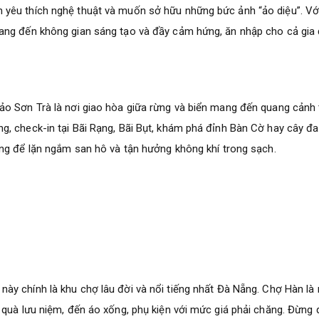
yêu thích nghệ thuật và muốn sở hữu những bức ảnh “ảo diệu”. Vớ
ang đến không gian sáng tạo và đầy cảm hứng, ăn nhập cho cả gia 
ảo Sơn Trà là nơi giao hòa giữa rừng và biển mang đến quang cảnh 
, check-in tại Bãi Rạng, Bãi Bụt, khám phá đỉnh Bàn Cờ hay cây đ
ởng để lặn ngắm san hô và tận hưởng không khí trong sạch.
này chính là khu chợ lâu đời và nổi tiếng nhất Đà Nẵng. Chợ Hàn là 
 quà lưu niệm, đến áo xống, phụ kiện với mức giá phải chăng. Đừng