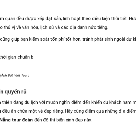
m quan đều được xếp đặt sẵn, linh hoạt theo điều kiện thời tiết. H
thú vị về văn hóa, lịch sử và các địa danh nức tiếng.
 cũng giúp bạn kiểm soát tổn phí tốt hơn, tránh phát sinh ngoài dự ki
(Ảnh:Đất Việt Tour)
ến quyến rũ
à thiên đàng du lịch với muôn nghìn điểm đến khiến du khách ham 
g đều ẩn chứa một vẻ đẹp riêng. Hãy cùng điểm qua những địa điể
 Nẵng tour đoàn
đến đô thị biển xinh đẹp này.