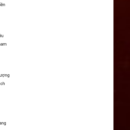
iền
ữu
tham
tượng
ịch
mang