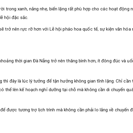
Trời trong xanh, nắng nhẹ, biển lặng rất phù hợp cho các hoạt động 
lễ hội đặc sắc.
sẽ trở nên rực rỡ hơn với Lễ hội pháo hoa quốc tế, sự kiện văn hóa
 khoảng thời gian Đà Nẵng trở nên thăng bình hơn, ít đông đúc và u
 thì đây là lúc lý tưởng để tận hưởng không gian tĩnh lặng. Chỉ cần
n có thể lên kế hoạch nghỉ dưỡng tại chỗ mà không cần di chuyển qu
để được tương trợ lịch trình mà không cần phải lo lắng về chuyến đi