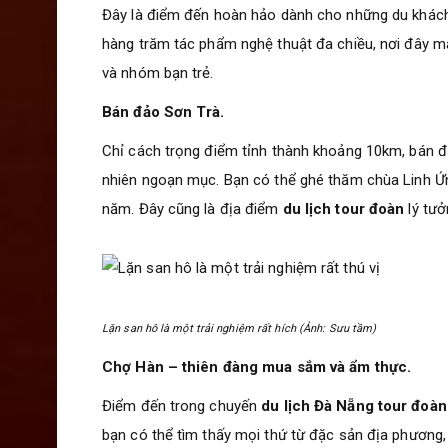
Đây là điểm đến hoàn hảo dành cho những du khách 
hàng trăm tác phẩm nghệ thuật đa chiều, nơi đây m
và nhóm bạn trẻ.
Bán đảo Sơn Trà.
Chỉ cách trọng điểm tỉnh thành khoảng 10km, bán đ
nhiên ngoạn mục. Bạn có thể ghé thăm chùa Linh Ứng
năm. Đây cũng là địa điểm
du lịch tour đoàn
lý tư
Lặn san hô là một trải nghiệm rất hích (Ảnh: Sưu tầm)
Chợ Hàn – thiên đàng mua sắm và ẩm thực.
Điểm đến trong chuyến
du lịch Đà Nẵng tour đoàn
bạn có thể tìm thấy mọi thứ từ đặc sản địa phương,