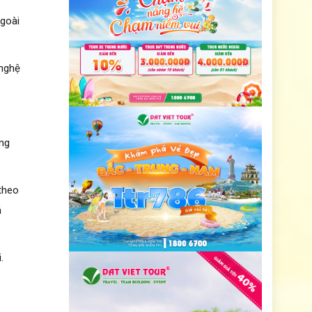
ngoài
 nghệ
ổng
 theo
á
.