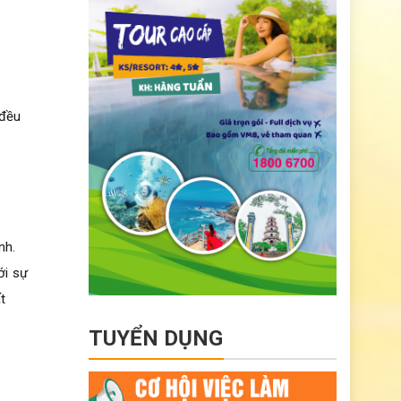
 đều
nh.
ới sự
t
TUYỂN DỤNG