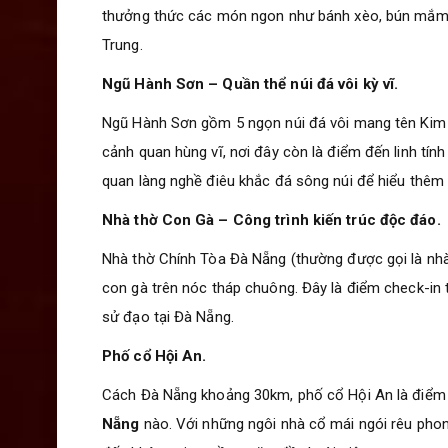
thưởng thức các món ngon như bánh xèo, bún mắm n
Trung.
Ngũ Hành Sơn – Quần thể núi đá vôi kỳ vĩ.
Ngũ Hành Sơn gồm 5 ngọn núi đá vôi mang tên Kim 
cảnh quan hùng vĩ, nơi đây còn là điểm đến linh tín
quan làng nghề điêu khắc đá sông núi để hiểu thêm 
Nhà thờ Con Gà – Công trình kiến trúc độc đáo.
Nhà thờ Chính Tòa Đà Nẵng (thường được gọi là nhà
con gà trên nóc tháp chuông. Đây là điểm check-in th
sử đạo tại Đà Nẵng.
Phố cổ Hội An.
Cách Đà Nẵng khoảng 30km, phố cổ Hội An là điểm đ
Nẵng
nào. Với những ngôi nhà cổ mái ngói rêu pho