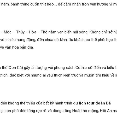
êm, bánh tráng cuốn thịt heo,… để cảm nhận trọn vẹn hương vị m
– Mộc – Thủy – Hỏa – Thổ nằm ven biển núi sông. Không chỉ sở h
h với nhiều hang động, đền chùa cổ kính. Du khách có thể phối hợp 
về văn hóa bản địa.
 thờ Con Gà) gây ấn tượng với phong cách Gothic cổ điển và biểu 
ích, đặc biệt với những ai yêu thích kiến trúc và muốn tìm hiểu về l
ến không thể thiếu của bất kỳ hành trình
du lịch tour đoàn Đà
ng, con phố đèn lồng rực rỡ và dòng sông Hoài thơ mộng, Hội An 