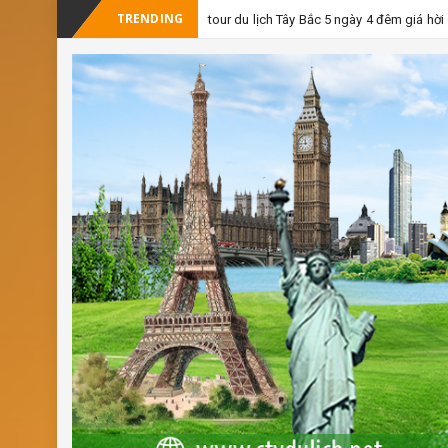
TRENDING
tour du lịch Tây Bắc 5 ngày 4 đêm giá hời