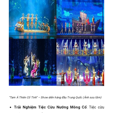
“Tam Á Thiên Cổ Tình” – Show diễn hàng đầu Trung Quốc (Ảnh sưu tầm)
Trải Nghiệm Tiệc Cừu Nướng Mông Cổ
: Tiệc cừu