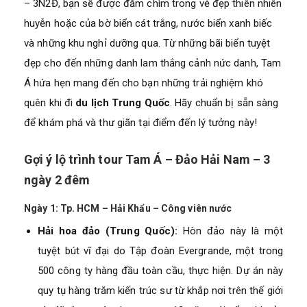
– 3N2Đ, bạn sẽ được đắm chìm trong vẻ đẹp thiên nhiên
huyễn hoặc của bờ biển cát trắng, nước biển xanh biếc
và những khu nghỉ dưỡng qua. Từ những bãi biển tuyệt
đẹp cho đến những danh lam thắng cảnh nức danh, Tam
Á hứa hẹn mang đến cho bạn những trải nghiệm khó
quên khi đi
du lịch Trung Quốc
. Hãy chuẩn bị sẵn sàng
để khám phá và thư giãn tại điểm đến lý tưởng này!
Gợi ý lộ trình tour Tam Á – Đảo Hải Nam – 3
ngày 2 đêm
Ngày 1: Tp. HCM – Hải Khẩu – Công viên nước
Hải hoa đảo (Trung Quốc):
Hòn đảo này là một
tuyệt bút vĩ đại do Tập đoàn Evergrande, một trong
500 công ty hàng đầu toàn cầu, thực hiện. Dự án này
quy tụ hàng trăm kiến trúc sư từ khắp nơi trên thế giới