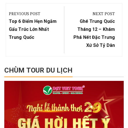
Điều
hướng
PREVIOUS POST
NEXT POST
bài
Previous
Next
Top 6 Điểm Hẹn Ngắm
Ghé Trung Quốc
viết
Post:
Post:
Gấu Trúc Lớn Nhất
Tháng 12 – Khám
Trung Quốc
Phá Nét Đặc Trưng
Xứ Sở Tỷ Dân
CHÙM TOUR DU LỊCH