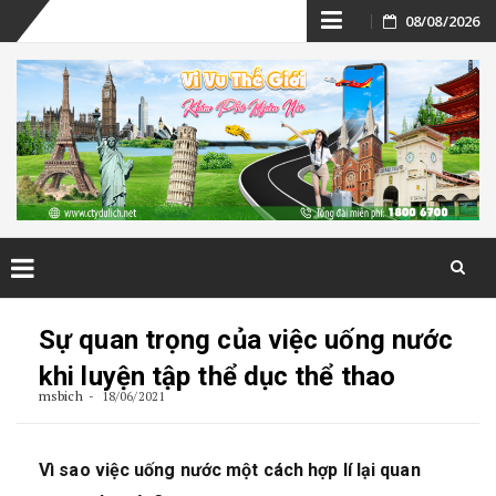
Skip
08/08/2026
to
content
Skip
to
Sự quan trọng của việc uống nước
content
khi luyện tập thể dục thể thao
msbich
18/06/2021
Vì sao việc uống nước một cách hợp lí lại quan