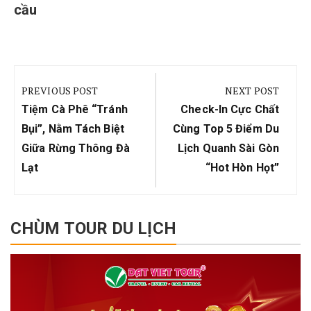
cầu
Điều
hướng
PREVIOUS POST
NEXT POST
bài
Previous
Next
Tiệm Cà Phê “tránh
Check-In Cực Chất
viết
Post:
Post:
Bụi”, Nằm Tách Biệt
Cùng Top 5 Điểm Du
Giữa Rừng Thông Đà
Lịch Quanh Sài Gòn
Lạt
“hot Hòn Họt”
CHÙM TOUR DU LỊCH