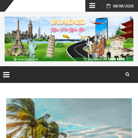
Skip
08/08/2026
to
content
Skip
to
content