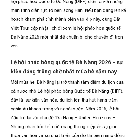
hội pháo hoa Quốc tế Đà Nẵng (DIFF) diễn ra với những
màn trình diễn rực rỡ bên sông Hàn. Nếu bạn đang lên kế
hoạch khám phá tỉnh thành biển vào dịp này, cùng Đất
Việt Tour cập nhật lịch đi xem lễ hội pháo hoa quốc tế
Đà Nẵng 2026 mới nhất để chuẩn bị cho chuyến đi trọn
vẹn.
Lễ hội pháo bông quốc tế Đà Nẵng 2026 – sự
kiện đáng trông chờ nhất mùa hè năm nay
Mỗi mùa hè, Đà Nẵng lại trở thành tâm điểm du lịch của
cả nước nhờ Lễ hội pháo bông Quốc tế Đà Nẵng (DIFF),
đây là sự kiện văn hóa, du lịch lớn thu hút hàng trăm
nghìn du khách trong và ngoài nước. Năm 2026, lễ hội
đấu trở lại với chủ đề “Da Nang – United Horizons –
Những chân trời kết nối” mang thông điệp về sự giao
thoa văn hóa và sự phát triển của đô thị biển năng động