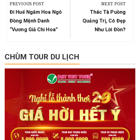
hướng
PREVIOUS POST
NEXT POST
bài
Previous
Next
Đi Huế Ngắm Hoa Ngô
Thác Tà Puồng
viết
Post:
Post:
Đồng Mệnh Danh
Quảng Trị, Có Đẹp
“Vương Giả Chi Hoa”
Như Lời Đồn?
CHÙM TOUR DU LỊCH