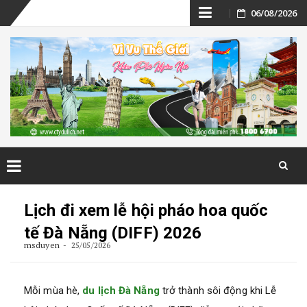
Skip
06/08/2026
to
content
Skip
to
Lịch đi xem lễ hội pháo hoa quốc
content
tế Đà Nẵng (DIFF) 2026
msduyen
25/05/2026
Mỗi mùa hè,
du lịch Đà Nẵng
trở thành sôi động khi Lễ