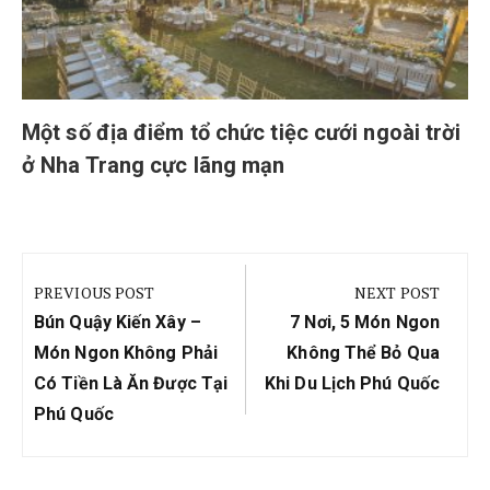
Một số địa điểm tổ chức tiệc cưới ngoài trời
ở Nha Trang cực lãng mạn
Điều
hướng
PREVIOUS POST
NEXT POST
bài
Previous
Next
Bún Quậy Kiến Xây –
7 Nơi, 5 Món Ngon
viết
Post:
Post:
Món Ngon Không Phải
Không Thể Bỏ Qua
Có Tiền Là Ăn Được Tại
Khi Du Lịch Phú Quốc
Phú Quốc