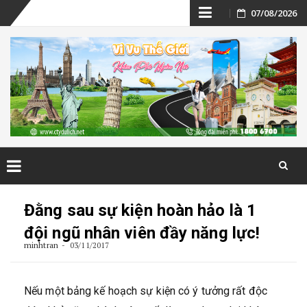
Skip
07/08/2026
to
content
Skip
to
Đằng sau sự kiện hoàn hảo là 1
content
đội ngũ nhân viên đầy năng lực!
minhtran
03/11/2017
Nếu một bảng kế hoạch sự kiện có ý tưởng rất độc