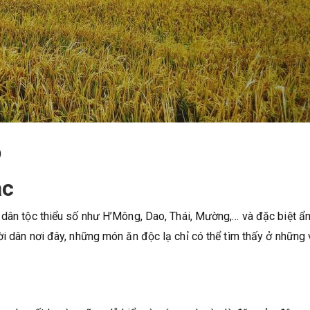
)
ắc
 dân tộc thiểu số như H’Mông, Dao, Thái, Mường,… và đặc biệt ẩ
ời dân nơi đây, những món ăn độc lạ chỉ có thể tìm thấy ở những