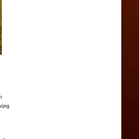
m
 vùng