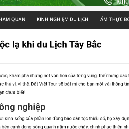
THAM QUAN
KINH NGHIỆM DU LỊCH
ẨM THỰC B
c lạ khi du Lịch Tây Bắc
nước, khám phá những nét văn hóa của từng vùng, thế nhưng các 
c thú vị. vì thế, Đất Việt Tour sẽ bật mí cho bạn một vài thông ti
ạn chưa biết!
nông nghiệp
ơi sinh sống của phần lớn đồng bào dân tộc thiểu số, họ xây dựn
à bên cạnh dòng sông quanh năm nước chảy, chinh phục thiên nh