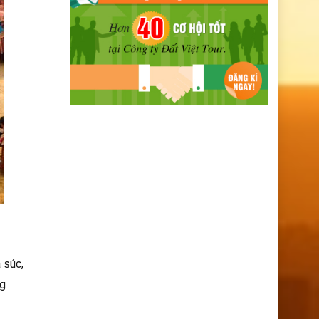
 súc,
ng