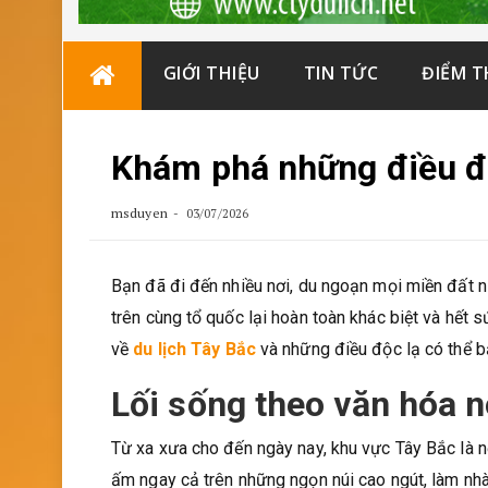
Skip
GIỚI THIỆU
TIN TỨC
ĐIỂM 
to
content
Khám phá những điều độ
msduyen
03/07/2026
Bạn đã đi đến nhiều nơi, du ngoạn mọi miền đất 
trên cùng tổ quốc lại hoàn toàn khác biệt và hết sứ
về
du lịch Tây Bắc
và những điều độc lạ có thể b
Lối sống theo văn hóa 
Từ xa xưa cho đến ngày nay, khu vực Tây Bắc là n
ấm ngay cả trên những ngọn núi cao ngút, làm nh