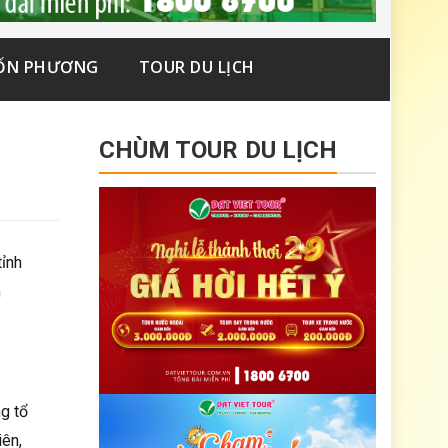
ỐN PHƯƠNG
TOUR DU LỊCH
CHÙM TOUR DU LỊCH
tỉnh
n
g tổ
iên,