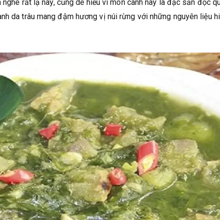
h nghe rất lạ này, cũng dễ hiểu vì món canh này là đặc sản độc q
anh da trâu mang đậm hương vị núi rừng với những nguyên liệu h