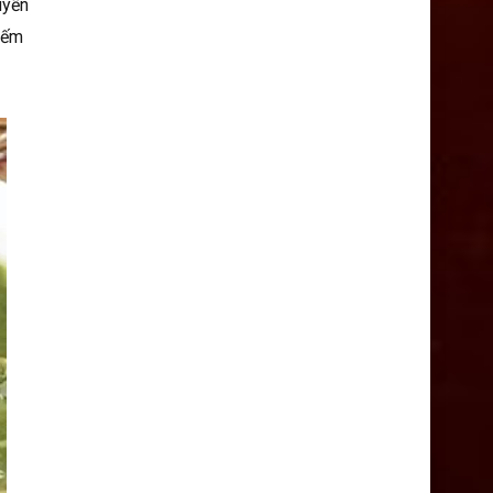
uyền
iếm