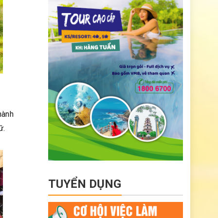
hành
ữ.
TUYỂN DỤNG