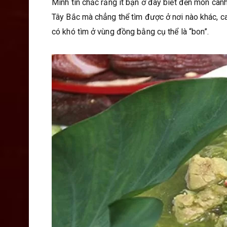
Mình tin chắc rằng ít bạn ở đây biết đến món can
Tây Bắc mà chẳng thể tìm được ở nơi nào khác, c
có khó tìm ở vùng đồng bằng cụ thể là “bon”.