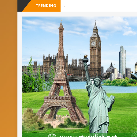
TRENDING
-
Cây Ráy kh