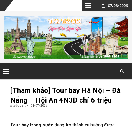
Skip
07/08/2026
to
content
Skip
to
[Tham khảo] Tour bay Hà Nội – Đà
content
Nẵng – Hội An 4N3Đ chỉ 6 triệu
msduyen
01/07/2026
Tour bay trong nước
đang trở thành xu hướng được