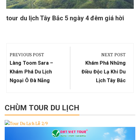
tour du lịch Tây Bắc 5 ngày 4 đêm giá hời
Điều
hướng
PREVIOUS POST
NEXT POST
bài
Previous
Next
Làng Toom Sara –
Khám Phá Những
viết
Post:
Post:
Khám Phá Du Lịch
Điều Độc Lạ Khi Du
Ngoại Ô Đà Nẵng
Lịch Tây Bắc
CHÙM TOUR DU LỊCH