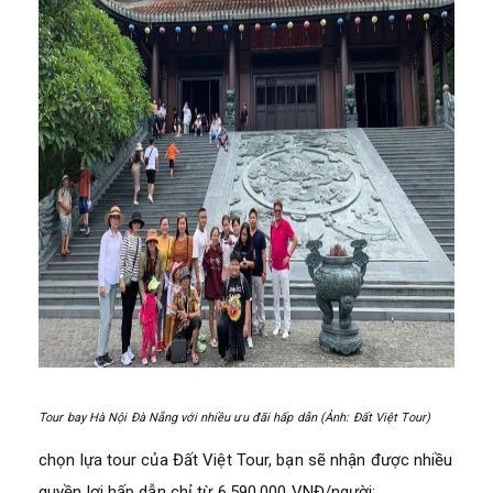
Tour bay Hà Nội Đà Nẵng với nhiều ưu đãi hấp dẫn (Ảnh: Đất Việt Tour)
chọn lựa tour của Đất Việt Tour, bạn sẽ nhận được nhiều
quyền lợi hấp dẫn chỉ từ 6.590.000 VNĐ/người: